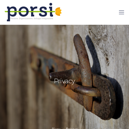
HOME
IL PROGETTO
Privacy
AREA DIDATTICA
CONTATTI
PRIVACY
Home
Privacy