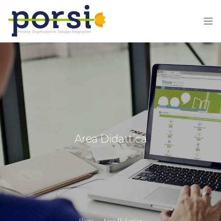
HOME
IL PROGETTO
Area Didattica
AREA DIDATTICA
CONTATTI
PRIVACY
Home
Area Didattica