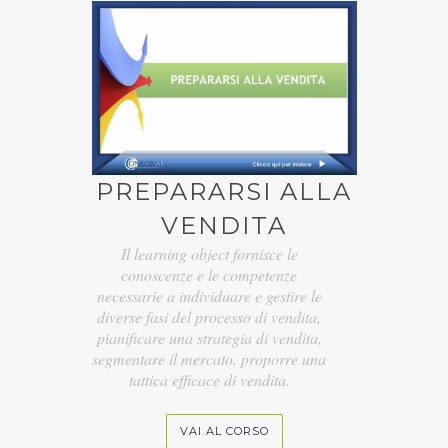
PREPARARSI ALLA
VENDITA
Il learning object fornisce le
conoscenze e le competenze
necessarie a individuare e gestire le
diverse fasi del processo di vendita,
pianificare una strategia di vendita,
segmentare il mercato, proporre una
tattica efficace di vendita.
VAI AL CORSO