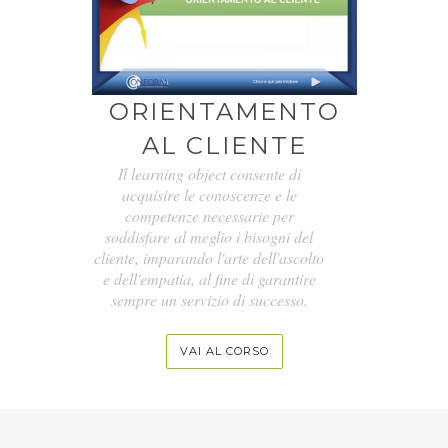
ORIENTAMENTO
AL CLIENTE
Il learning object consente di
acquisire le conoscenze e le
competenze necessarie per
soddisfare al meglio i bisogni del
cliente, imparando l'arte dell'ascolto
e dell'empatia, al fine di garantire
sempre un servizio di successo.
VAI AL CORSO