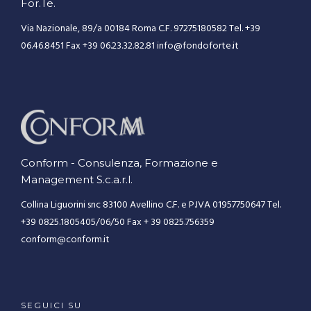
For.Te.
Via Nazionale, 89/a
00184 Roma
C.F. 97275180582
Tel. +39
06.46.8451
Fax +39 06.23.32.82.81
info@fondoforte.it
Conform - Consulenza, Formazione e
Management S.c.a.r.l.
Collina Liguorini snc
83100 Avellino
C.F. e P.IVA 01957750647
Tel.
+39 0825.1805405/06/50
Fax + 39 0825.756359
conform@conform.it
SEGUICI SU