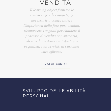
VENDITA
Il learning object fornisce le
conoscenze e le competenze
necessarie a comprendere
l'importanza della fase post-vendita,
riconoscere i segnali per chiudere il
processo di vendita con successo,
rilevare la customer satisfaction e
organizzare un servizio di customer
care efficace.
VAI AL CORSO
SVILUPPO DELLE ABILITÀ
PERSONALI